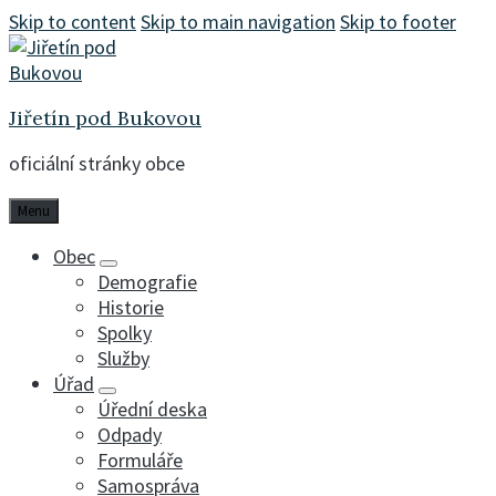
Skip to content
Skip to main navigation
Skip to footer
Jiřetín pod Bukovou
oficiální stránky obce
Menu
Obec
Demografie
Historie
Spolky
Služby
Úřad
Úřední deska
Odpady
Formuláře
Samospráva