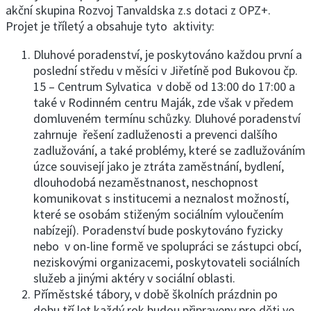
akční skupina Rozvoj Tanvaldska z.s dotaci z OPZ+.
Projet je tříletý a obsahuje tyto aktivity:
Dluhové poradenství, je poskytováno každou první a
poslední středu v měsíci v Jiřetíně pod Bukovou čp.
15 – Centrum Sylvatica v době od 13:00 do 17:00 a
také v Rodinném centru Maják, zde však v předem
domluveném termínu schůzky. Dluhové poradenství
zahrnuje řešení zadluženosti a prevenci dalšího
zadlužování, a také problémy, které se zadlužováním
úzce souvisejí jako je ztráta zaměstnání, bydlení,
dlouhodobá nezaměstnanost, neschopnost
komunikovat s institucemi a neznalost možností,
které se osobám stiženým sociálním vyloučením
nabízejí). Poradenství bude poskytováno fyzicky
nebo v on-line formě ve spolupráci se zástupci obcí,
neziskovými organizacemi, poskytovateli sociálních
služeb a jinými aktéry v sociální oblasti.
Příměstské tábory, v době školních prázdnin po
dobu tří let každý rok budou připraveny pro děti ve