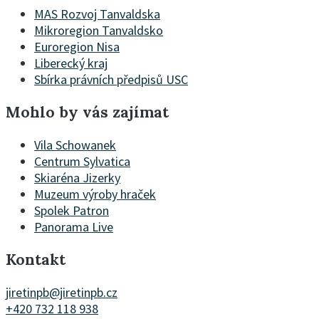
MAS Rozvoj Tanvaldska
Mikroregion Tanvaldsko
Euroregion Nisa
Liberecký kraj
Sbírka právních předpisů USC
Mohlo by vás zajímat
Vila Schowanek
Centrum Sylvatica
Skiaréna Jizerky
Muzeum výroby hraček
Spolek Patron
Panorama Live
Kontakt
jiretinpb@jiretinpb.cz
+420 732 118 938