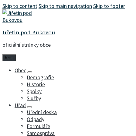
Skip to content
Skip to main navigation
Skip to footer
Jiřetín pod Bukovou
oficiální stránky obce
Menu
Obec
Demografie
Historie
Spolky
Služby
Úřad
Úřední deska
Odpady
Formuláře
Samospráva