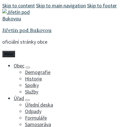
Skip to content
Skip to main navigation
Skip to footer
Jiřetín pod Bukovou
oficiální stránky obce
Menu
Obec
Demografie
Historie
Spolky
Služby
Úřad
Úřední deska
Odpady
Formuláře
Samospráva