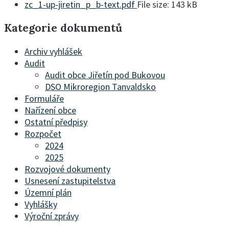
zc_1-up-jiretin_p_b-text.pdf
File size:
143 kB
Kategorie dokumentů
Archiv vyhlášek
Audit
Audit obce Jiřetín pod Bukovou
DSO Mikroregion Tanvaldsko
Formuláře
Nařízení obce
Ostatní předpisy
Rozpočet
2024
2025
Rozvojové dokumenty
Usnesení zastupitelstva
Územní plán
Vyhlášky
Výroční zprávy