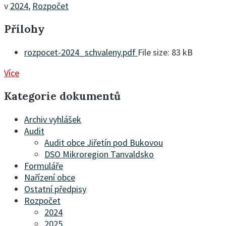
v
2024
,
Rozpočet
Přílohy
rozpocet-2024_schvaleny.pdf
File size:
83 kB
Více
Kategorie dokumentů
Archiv vyhlášek
Audit
Audit obce Jiřetín pod Bukovou
DSO Mikroregion Tanvaldsko
Formuláře
Nařízení obce
Ostatní předpisy
Rozpočet
2024
2025