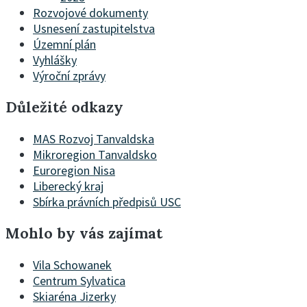
Rozvojové dokumenty
Usnesení zastupitelstva
Územní plán
Vyhlášky
Výroční zprávy
Důležité odkazy
MAS Rozvoj Tanvaldska
Mikroregion Tanvaldsko
Euroregion Nisa
Liberecký kraj
Sbírka právních předpisů USC
Mohlo by vás zajímat
Vila Schowanek
Centrum Sylvatica
Skiaréna Jizerky