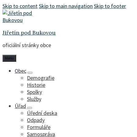
Skip to content
Skip to main navigation
Skip to footer
Jiřetín pod Bukovou
oficiální stránky obce
Menu
Obec
Demografie
Historie
Spolky
Služby
Úřad
Úřední deska
Odpady
Formuláře
Samospráva