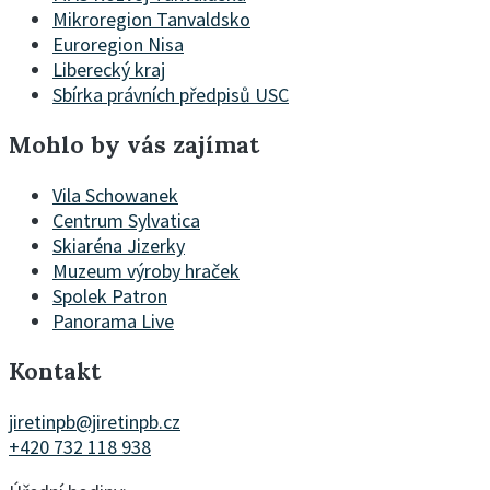
Mikroregion Tanvaldsko
Euroregion Nisa
Liberecký kraj
Sbírka právních předpisů USC
Mohlo by vás zajímat
Vila Schowanek
Centrum Sylvatica
Skiaréna Jizerky
Muzeum výroby hraček
Spolek Patron
Panorama Live
Kontakt
jiretinpb@jiretinpb.cz
+420 732 118 938