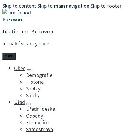
Skip to content
Skip to main navigation
Skip to footer
Jiřetín pod Bukovou
oficiální stránky obce
Menu
Obec
Demografie
Historie
Spolky
Služby
Úřad
Úřední deska
Odpady
Formuláře
Samospráva