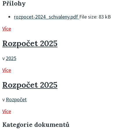
Přílohy
rozpocet-2024_schvaleny.pdf
File size:
83 kB
Více
Rozpočet 2025
v
2025
Více
Rozpočet 2025
v
Rozpočet
Více
Kategorie dokumentů