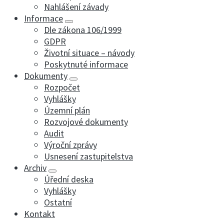
Nahlášení závady
Informace
Dle zákona 106/1999
GDPR
Životní situace – návody
Poskytnuté informace
Dokumenty
Rozpočet
Vyhlášky
Územní plán
Rozvojové dokumenty
Audit
Výroční zprávy
Usnesení zastupitelstva
Archiv
Úřední deska
Vyhlášky
Ostatní
Kontakt