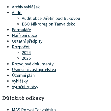
Archiv vyhlášek
Audit
Audit obce Jiřetín pod Bukovou
DSO Mikroregion Tanvaldsko
Formuláře
Nařízení obce
Ostatní předpisy
Rozpočet
2024
2025
Rozvojové dokumenty
Usnesení zastupitelstva
Územní plán
Vyhlášky
Výroční zprávy
Důležité odkazy
MAS Rozvoj Tanvaldska