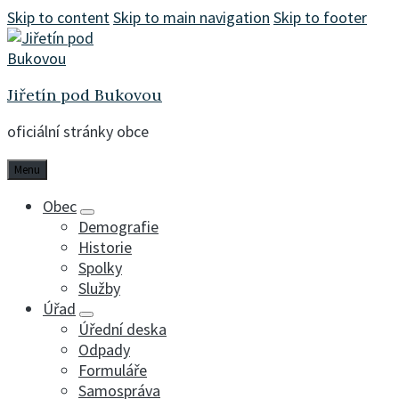
Skip to content
Skip to main navigation
Skip to footer
Jiřetín pod Bukovou
oficiální stránky obce
Menu
Obec
Demografie
Historie
Spolky
Služby
Úřad
Úřední deska
Odpady
Formuláře
Samospráva