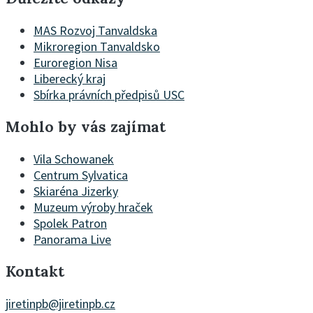
MAS Rozvoj Tanvaldska
Mikroregion Tanvaldsko
Euroregion Nisa
Liberecký kraj
Sbírka právních předpisů USC
Mohlo by vás zajímat
Vila Schowanek
Centrum Sylvatica
Skiaréna Jizerky
Muzeum výroby hraček
Spolek Patron
Panorama Live
Kontakt
jiretinpb@jiretinpb.cz