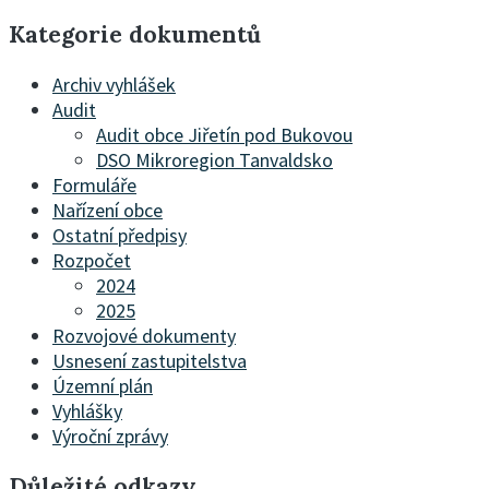
Kategorie dokumentů
Archiv vyhlášek
Audit
Audit obce Jiřetín pod Bukovou
DSO Mikroregion Tanvaldsko
Formuláře
Nařízení obce
Ostatní předpisy
Rozpočet
2024
2025
Rozvojové dokumenty
Usnesení zastupitelstva
Územní plán
Vyhlášky
Výroční zprávy
Důležité odkazy