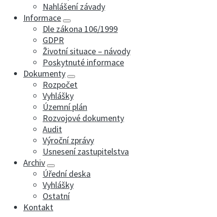
Nahlášení závady
Informace
Dle zákona 106/1999
GDPR
Životní situace – návody
Poskytnuté informace
Dokumenty
Rozpočet
Vyhlášky
Územní plán
Rozvojové dokumenty
Audit
Výroční zprávy
Usnesení zastupitelstva
Archiv
Úřední deska
Vyhlášky
Ostatní
Kontakt