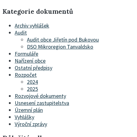
Kategorie dokumentů
Archiv vyhlášek
Audit
Audit obce Jiřetín pod Bukovou
DSO Mikroregion Tanvaldsko
Formuláře
Nařízení obce
Ostatní předpisy
Rozpočet
2024
2025
Rozvojové dokumenty
Usnesení zastupitelstva
Územní plán
Vyhlášky
Výroční zprávy