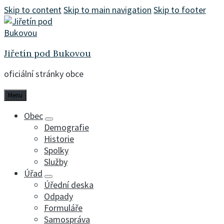
Skip to content
Skip to main navigation
Skip to footer
Jiřetín pod Bukovou
oficiální stránky obce
Menu
Obec
Demografie
Historie
Spolky
Služby
Úřad
Úřední deska
Odpady
Formuláře
Samospráva