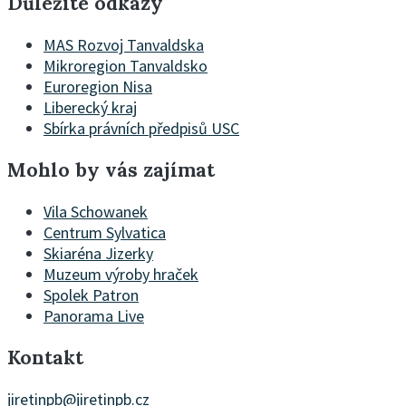
Důležité odkazy
MAS Rozvoj Tanvaldska
Mikroregion Tanvaldsko
Euroregion Nisa
Liberecký kraj
Sbírka právních předpisů USC
Mohlo by vás zajímat
Vila Schowanek
Centrum Sylvatica
Skiaréna Jizerky
Muzeum výroby hraček
Spolek Patron
Panorama Live
Kontakt
jiretinpb@jiretinpb.cz