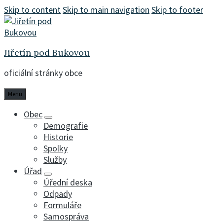
Skip to content
Skip to main navigation
Skip to footer
Jiřetín pod Bukovou
oficiální stránky obce
Menu
Obec
Demografie
Historie
Spolky
Služby
Úřad
Úřední deska
Odpady
Formuláře
Samospráva