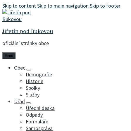
Skip to content
Skip to main navigation
Skip to footer
Jiřetín pod Bukovou
oficiální stránky obce
Menu
Obec
Demografie
Historie
Spolky
Služby
Úřad
Úřední deska
Odpady
Formuláře
Samospráva