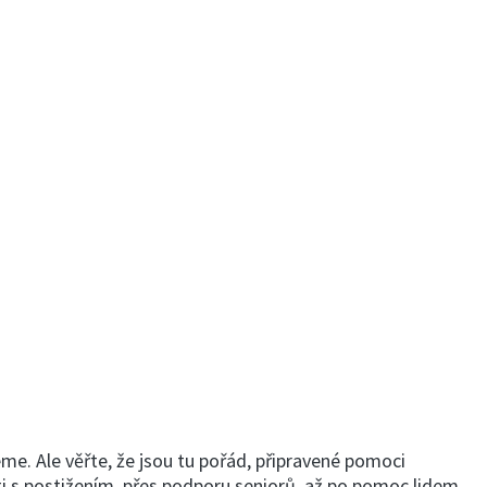
eme. Ale věřte, že jsou tu pořád, připravené pomoci
ti s postižením, přes podporu seniorů, až po pomoc lidem