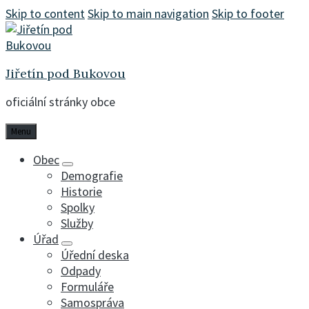
Skip to content
Skip to main navigation
Skip to footer
Jiřetín pod Bukovou
oficiální stránky obce
Menu
Obec
Demografie
Historie
Spolky
Služby
Úřad
Úřední deska
Odpady
Formuláře
Samospráva