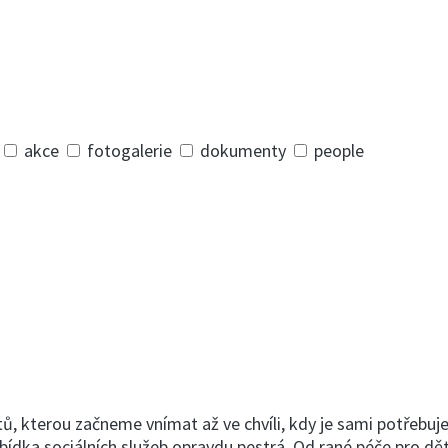
akce
fotogalerie
dokumenty
people
otů, kterou začneme vnímat až ve chvíli, kdy je sami potřebuj
bídka sociálních služeb opravdu pestrá. Od rané péče pro dě