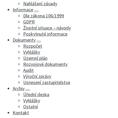
Nahlášení závady
Informace
Dle zákona 106/1999
GDPR
Životní situace – návody
Poskytnuté informace
Dokumenty
Rozpočet
Vyhlášky
Územní plán
Rozvojové dokumenty
Audit
Výroční zprávy
Usnesení zastupitelstva
Archiv
Úřední deska
Vyhlášky
Ostatní
Kontakt