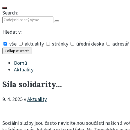
Search:
Hledat v:
vše
aktuality
stránky
úřední deska
adresář
Collapse search
Domů
Aktuality
Síla solidarity…
9. 4. 2025
v
Aktuality
Sociální služby jsou často neviditelnou součástí našich živ
každému z nás, kdykoliv je to potřeba. Na Tanvaldsku je na