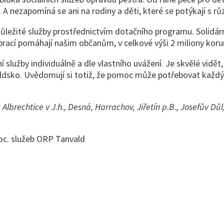
A nezapomíná se ani na rodiny a děti, které se potýkají s r
ůležité služby prostřednictvím dotačního programu. Solidár
prací pomáhají našim občanům, v celkové výši 2 miliony koru
 služby individuálně a dle vlastního uvážení. Je skvělé vidět
sko. Uvědomují si totiž, že pomoc může potřebovat každý z n
Albrechtice v J.h.,
Desná, Harrachov, Jiřetín p.B., Josefův Dů
soc. služeb ORP Tanvald