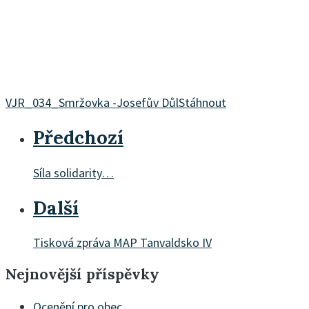
VJR_034_Smržovka -Josefův Důl
Stáhnout
Předchozí
Síla solidarity…
Další
Tisková zpráva MAP Tanvaldsko IV
Nejnovější příspěvky
Ocenění pro obec