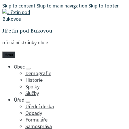
Skip to content
Skip to main navigation
Skip to footer
Jiřetín pod Bukovou
oficiální stránky obce
Menu
Obec
Demografie
Historie
Spolky
Služby
Úřad
Úřední deska
Odpady
Formuláře
Samospráva