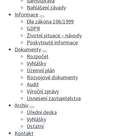
Samospráva
Nahlášení závady
Informace
Dle zákona 106/1999
GDPR
Životní situace – návody
Poskytnuté informace
Dokumenty
Rozpočet
Vyhlášky
Územní plán
Rozvojové dokumenty
Audit
Výroční zprávy
Usnesení zastupitelstva
Archiv
Úřední deska
Vyhlášky
Ostatní
Kontakt