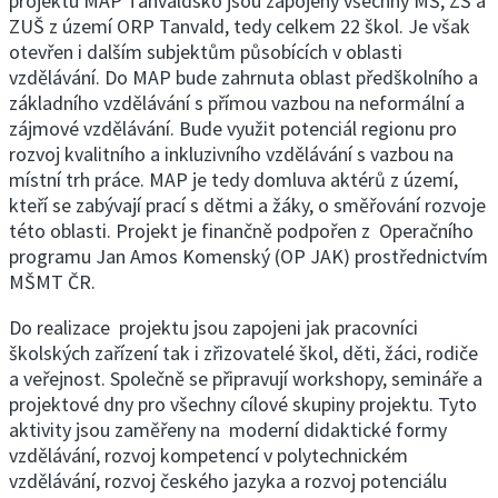
projektu MAP Tanvaldsko jsou zapojeny všechny MŠ, ZŠ a
ZUŠ z území ORP Tanvald, tedy celkem 22 škol. Je však
otevřen i dalším subjektům působících v oblasti
vzdělávání. Do MAP bude zahrnuta oblast předškolního a
základního vzdělávání s přímou vazbou na neformální a
zájmové vzdělávání. Bude využit potenciál regionu pro
rozvoj kvalitního a inkluzivního vzdělávání s vazbou na
místní trh práce. MAP je tedy domluva aktérů z území,
kteří se zabývají prací s dětmi a žáky, o směřování rozvoje
této oblasti. Projekt je finančně podpořen z Operačního
programu Jan Amos Komenský (OP JAK) prostřednictvím
MŠMT ČR.
Do realizace projektu jsou zapojeni jak pracovníci
školských zařízení tak i zřizovatelé škol, děti, žáci, rodiče
a veřejnost. Společně se připravují workshopy, semináře a
projektové dny pro všechny cílové skupiny projektu. Tyto
aktivity jsou zaměřeny na moderní didaktické formy
vzdělávání, rozvoj kompetencí v polytechnickém
vzdělávání, rozvoj českého jazyka a rozvoj potenciálu