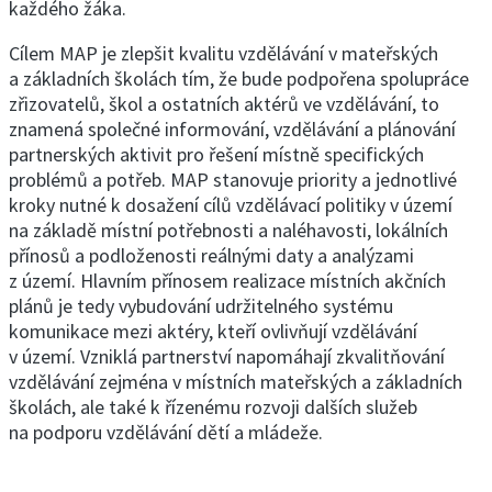
každého žáka.
Cílem MAP je zlepšit kvalitu vzdělávání v mateřských
a základních školách tím, že bude podpořena spolupráce
zřizovatelů, škol a ostatních aktérů ve vzdělávání, to
znamená společné informování, vzdělávání a plánování
partnerských aktivit pro řešení místně specifických
problémů a potřeb. MAP stanovuje priority a jednotlivé
kroky nutné k dosažení cílů vzdělávací politiky v území
na základě místní potřebnosti a naléhavosti, lokálních
přínosů a podloženosti reálnými daty a analýzami
z území. Hlavním přínosem realizace místních akčních
plánů je tedy vybudování udržitelného systému
komunikace mezi aktéry, kteří ovlivňují vzdělávání
v území. Vzniklá partnerství napomáhají zkvalitňování
vzdělávání zejména v místních mateřských a základních
školách, ale také k řízenému rozvoji dalších služeb
na podporu vzdělávání dětí a mládeže.