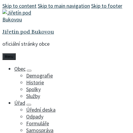
Skip to content
Skip to main navigation
Skip to footer
Jiřetín pod Bukovou
oficiální stránky obce
Menu
Obec
Demografie
Historie
Spolky
Služby
Úřad
Úřední deska
Odpady
Formuláře
Samospráva