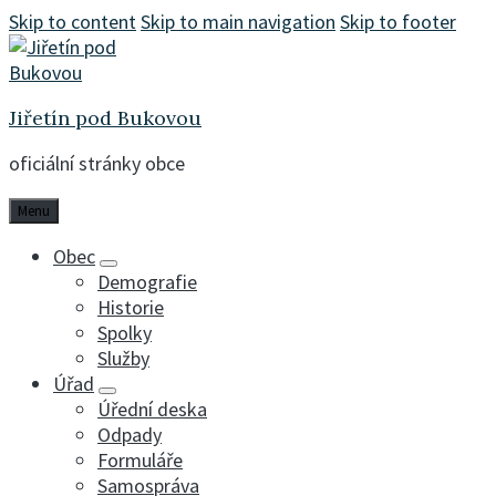
Skip to content
Skip to main navigation
Skip to footer
Jiřetín pod Bukovou
oficiální stránky obce
Menu
Obec
Demografie
Historie
Spolky
Služby
Úřad
Úřední deska
Odpady
Formuláře
Samospráva