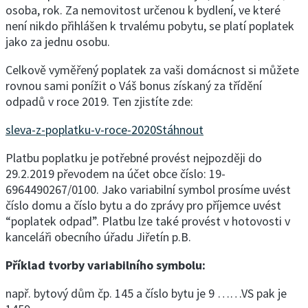
osoba, rok. Za nemovitost určenou k bydlení, ve které
není nikdo přihlášen k trvalému pobytu, se platí poplatek
jako za jednu osobu.
Celkově vyměřený poplatek za vaši domácnost si můžete
rovnou sami ponížit o Váš bonus získaný za třídění
odpadů v roce 2019. Ten zjistíte zde:
sleva-z-poplatku-v-roce-2020
Stáhnout
Platbu poplatku je potřebné provést nejpozději do
29.2.2019 převodem na účet obce číslo: 19-
6964490267/0100. Jako variabilní symbol prosíme uvést
číslo domu a číslo bytu a do zprávy pro příjemce uvést
“poplatek odpad”. Platbu lze také provést v hotovosti v
kanceláři obecního úřadu Jiřetín p.B.
Příklad tvorby variabilního symbolu:
např. bytový dům čp. 145 a číslo bytu je 9 ……VS pak je