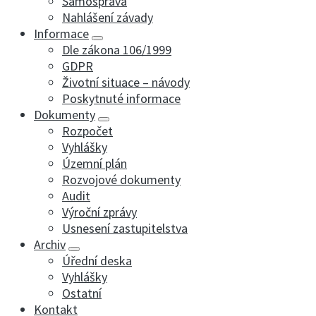
Samospráva
Nahlášení závady
Informace
Dle zákona 106/1999
GDPR
Životní situace – návody
Poskytnuté informace
Dokumenty
Rozpočet
Vyhlášky
Územní plán
Rozvojové dokumenty
Audit
Výroční zprávy
Usnesení zastupitelstva
Archiv
Úřední deska
Vyhlášky
Ostatní
Kontakt