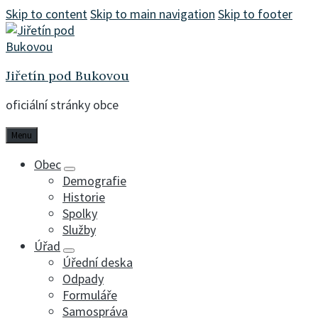
Skip to content
Skip to main navigation
Skip to footer
Jiřetín pod Bukovou
oficiální stránky obce
Menu
Obec
Demografie
Historie
Spolky
Služby
Úřad
Úřední deska
Odpady
Formuláře
Samospráva