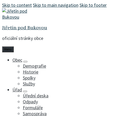
Skip to content
Skip to main navigation
Skip to footer
Jiřetín pod Bukovou
oficiální stránky obce
Menu
Obec
Demografie
Historie
Spolky
Služby
Úřad
Úřední deska
Odpady
Formuláře
Samospráva