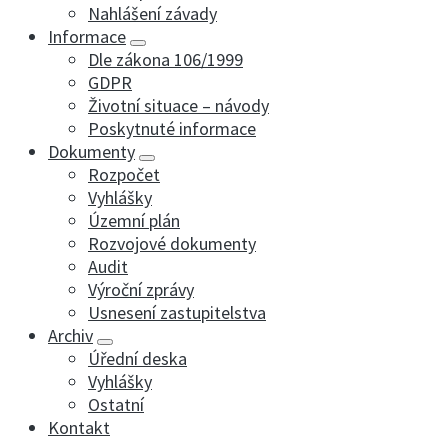
Nahlášení závady
Informace
Dle zákona 106/1999
GDPR
Životní situace – návody
Poskytnuté informace
Dokumenty
Rozpočet
Vyhlášky
Územní plán
Rozvojové dokumenty
Audit
Výroční zprávy
Usnesení zastupitelstva
Archiv
Úřední deska
Vyhlášky
Ostatní
Kontakt