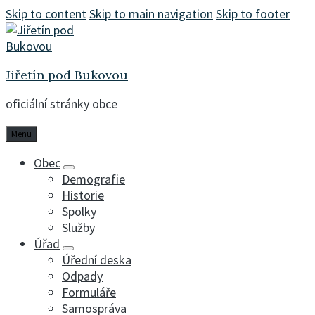
Skip to content
Skip to main navigation
Skip to footer
Jiřetín pod Bukovou
oficiální stránky obce
Menu
Obec
Demografie
Historie
Spolky
Služby
Úřad
Úřední deska
Odpady
Formuláře
Samospráva