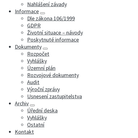
Nahlášení závady
Informace
Dle zákona 106/1999
GDPR
Životní situace – návody
Poskytnuté informace
Dokumenty
Rozpočet
Vyhlášky
Územní plán
Rozvojové dokumenty
Audit
Výroční zprávy
Usnesení zastupitelstva
Archiv
Úřední deska
Vyhlášky
Ostatní
Kontakt