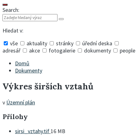
Search:
Hledat v:
vše
aktuality
stránky
úřední deska
adresář
akce
fotogalerie
dokumenty
people
Collapse
search
Domů
Dokumenty
Výkres širších vztahů
v
Územní plán
Přílohy
File
sirsi_vztahy.tif
16 MB
size: