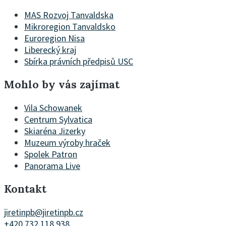
MAS Rozvoj Tanvaldska
Mikroregion Tanvaldsko
Euroregion Nisa
Liberecký kraj
Sbírka právních předpisů USC
Mohlo by vás zajímat
Vila Schowanek
Centrum Sylvatica
Skiaréna Jizerky
Muzeum výroby hraček
Spolek Patron
Panorama Live
Kontakt
jiretinpb@jiretinpb.cz
+420 732 118 938