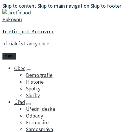
Skip to content
Skip to main navigation
Skip to footer
Jiřetín pod Bukovou
oficiální stránky obce
Menu
Obec
Demografie
Historie
Spolky
Služby
Úřad
Úřední deska
Odpady
Formuláře
Samospráva