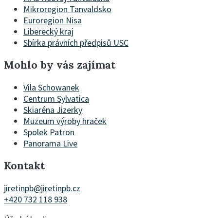
Mikroregion Tanvaldsko
Euroregion Nisa
Liberecký kraj
Sbírka právních předpisů USC
Mohlo by vás zajímat
Vila Schowanek
Centrum Sylvatica
Skiaréna Jizerky
Muzeum výroby hraček
Spolek Patron
Panorama Live
Kontakt
jiretinpb@jiretinpb.cz
+420 732 118 938