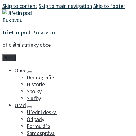
Skip to content
Skip to main navigation
Skip to footer
Jiřetín pod Bukovou
oficiální stránky obce
Menu
Obec
Demografie
Historie
Spolky
Služby
Úřad
Úřední deska
Odpady
Formuláře
Samospráva