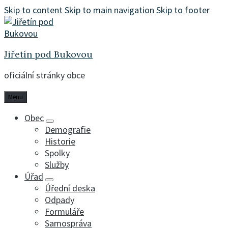
Skip to content
Skip to main navigation
Skip to footer
Jiřetín pod Bukovou
oficiální stránky obce
Menu
Obec
Demografie
Historie
Spolky
Služby
Úřad
Úřední deska
Odpady
Formuláře
Samospráva