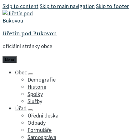
Skip to content
Skip to main navigation
Skip to footer
Jiřetín pod Bukovou
oficiální stránky obce
Menu
Obec
Demografie
Historie
Spolky
Služby
Úřad
Úřední deska
Odpady
Formuláře
Samospráva