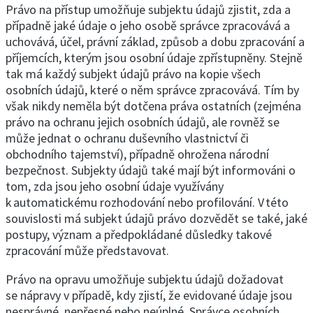
Právo na přístup umožňuje subjektu údajů zjistit, zda a
případně jaké údaje o jeho osobě správce zpracovává a
uchovává, účel, právní základ, způsob a dobu zpracování a
příjemcích, kterým jsou osobní údaje zpřístupněny. Stejně
tak má každý subjekt údajů právo na kopie všech
osobních údajů, které o něm správce zpracovává. Tím by
však nikdy neměla být dotčena práva ostatních (zejména
právo na ochranu jejich osobních údajů, ale rovněž se
může jednat o ochranu duševního vlastnictví či
obchodního tajemství), případně ohrožena národní
bezpečnost. Subjekty údajů také mají být informováni o
tom, zda jsou jeho osobní údaje využívány
k automatickému rozhodování nebo profilování. V této
souvislosti má subjekt údajů právo dozvědět se také, jaké
postupy, význam a předpokládané důsledky takové
zpracování může představovat.
Právo na opravu umožňuje subjektu údajů dožadovat
se nápravy v případě, kdy zjistí, že evidované údaje jsou
nesprávné, nepřesné nebo neúplné. Správce osobních