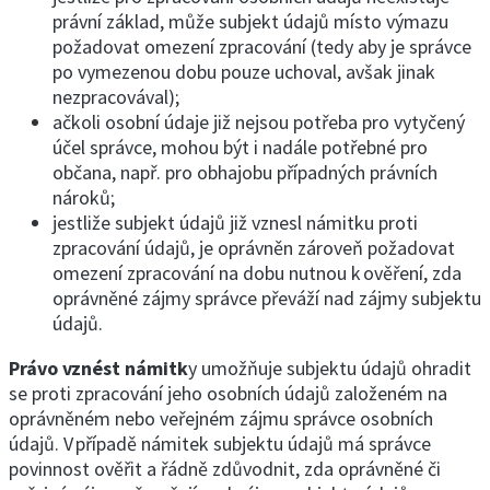
právní základ, může subjekt údajů místo výmazu
požadovat omezení zpracování (tedy aby je správce
po vymezenou dobu pouze uchoval, avšak jinak
nezpracovával);
ačkoli osobní údaje již nejsou potřeba pro vytyčený
účel správce, mohou být i nadále potřebné pro
občana, např. pro obhajobu případných právních
nároků;
jestliže subjekt údajů již vznesl námitku proti
zpracování údajů, je oprávněn zároveň požadovat
omezení zpracování na dobu nutnou k ověření, zda
oprávněné zájmy správce převáží nad zájmy subjektu
údajů.
Právo vznést námitk
y umožňuje subjektu údajů ohradit
se proti zpracování jeho osobních údajů založeném na
oprávněném nebo veřejném zájmu správce osobních
údajů. V případě námitek subjektu údajů má správce
povinnost ověřit a řádně zdůvodnit, zda oprávněné či