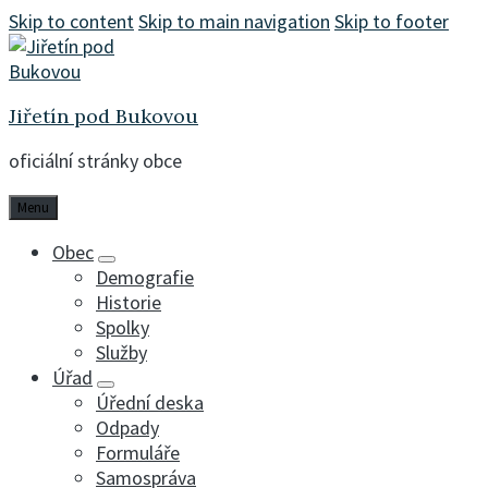
Skip to content
Skip to main navigation
Skip to footer
Jiřetín pod Bukovou
oficiální stránky obce
Menu
Obec
Demografie
Historie
Spolky
Služby
Úřad
Úřední deska
Odpady
Formuláře
Samospráva