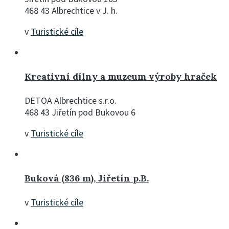
468 43 Albrechtice v J. h.
v
Turistické cíle
Kreativní dílny a muzeum výroby hraček
DETOA Albrechtice s.r.o.
468 43 Jiřetín pod Bukovou 6
v
Turistické cíle
Buková (836 m), Jiřetín p.B.
v
Turistické cíle