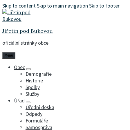
Skip to content
Skip to main navigation
Skip to footer
Jiřetín pod Bukovou
oficiální stránky obce
Menu
Obec
Demografie
Historie
Spolky
Služby
Úřad
Úřední deska
Odpady
Formuláře
Samospráva