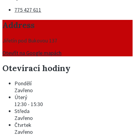
775 427 611
Address
Jiřetín pod Bukovou 137
Otevřít na Google mapách
Otevírací hodiny
Pondělí
Zavřeno
Úterý
12:30
-
15:30
Středa
Zavřeno
Čtvrtek
Zavřeno