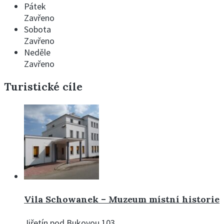
Pátek
Zavřeno
Sobota
Zavřeno
Neděle
Zavřeno
Turistické cíle
Vila Schowanek – Muzeum místní historie
Jiřetín pod Bukovou 103